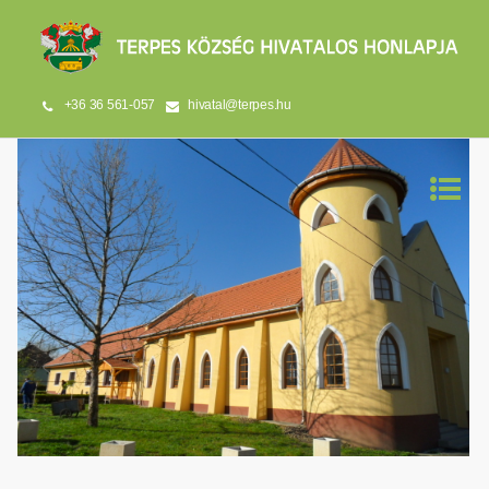
+36 36 561-057
hivatal@terpes.hu