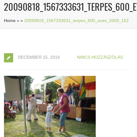
20090818_1567333631_TERPES_600_E
Home
»
»
20090818_1567333631_terpes_600_eves_2009_152
DECEMBER 15, 2016
NINCS HOZZÁSZÓLÁS