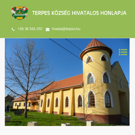
+36 36 561-057
hivatal@terpes.hu