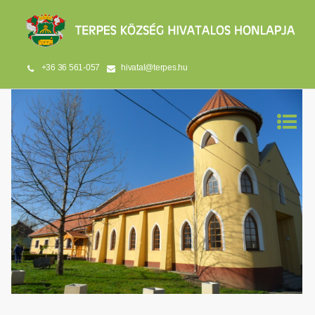
+36 36 561-057
hivatal@terpes.hu