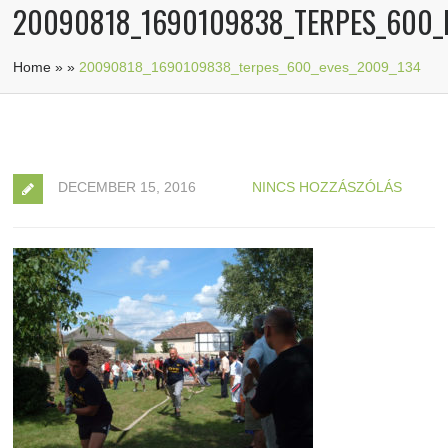
20090818_1690109838_TERPES_600_
Home
»
»
20090818_1690109838_terpes_600_eves_2009_134
DECEMBER 15, 2016
NINCS HOZZÁSZÓLÁS