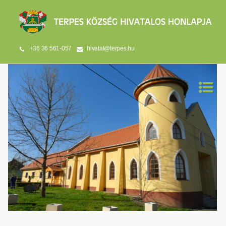
+36 36 561-057
hivatal@terpes.hu