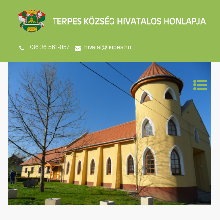
+36 36 561-057
hivatal@terpes.hu