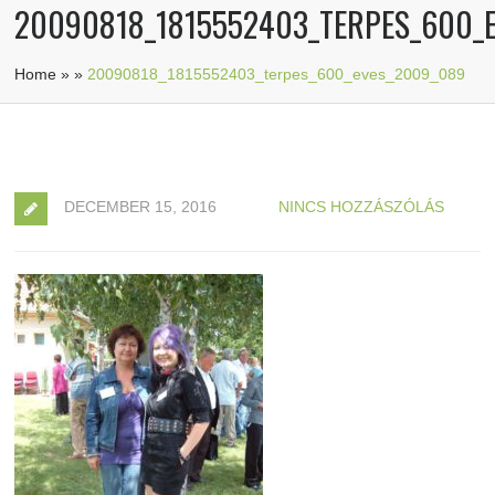
20090818_1815552403_TERPES_600_
Home
»
»
20090818_1815552403_terpes_600_eves_2009_089
DECEMBER 15, 2016
NINCS HOZZÁSZÓLÁS