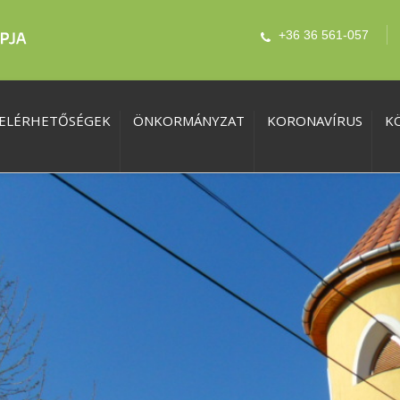
+36 36 561-057
ELÉRHETŐSÉGEK
ÖNKORMÁNYZAT
KORONAVÍRUS
K