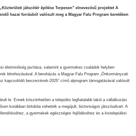
özterületi játszótér építése Terpesen” elnevezésű projektet A
ítendő hazai forrásból valósult meg a Magyar Falu Program keretében
si életminőség javítása, valamint a gyermekes családok helyben
ek létrehozásával. A beruházás a Magyar Falu Program „Önkormányzati
áshoz kapcsolódó beszerzések-2025” című alprogram támogatásával valósult
rult le. Ennek köszönhetően a település legfiatalabb lakói a vállalkozási
tősen korábban birtokba vehették a megújult, biztonságos játszóudvart. A
ellendítéséhez, a gyermekek egészséges fejlődéséhez és a kistelepülési