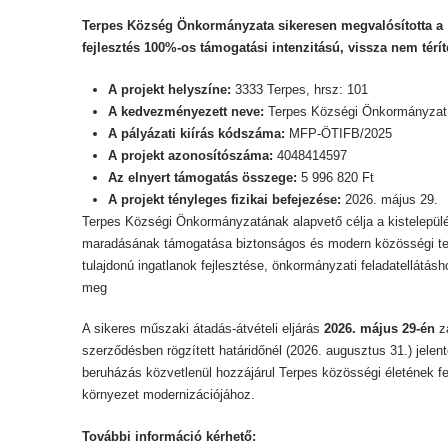
Terpes Község Önkormányzata sikeresen megvalósította a „K
fejlesztés 100%-os támogatási intenzitású, vissza nem tér
A projekt helyszíne:
3333 Terpes, hrsz: 101
A kedvezményezett neve:
Terpes Községi Önkormányzat
A pályázati kiírás kódszáma:
MFP-ÖTIFB/2025
A projekt azonosítószáma:
4048414597
Az elnyert támogatás összege:
5 996 820 Ft
A projekt tényleges fizikai befejezése:
2026. május 29.
Terpes Községi Önkormányzatának alapvető célja a kistelepülé
maradásának támogatása biztonságos és modern közösségi ter
tulajdonú ingatlanok fejlesztése, önkormányzati feladatellát
meg
A sikeres műszaki átadás-átvételi eljárás
2026. május 29-én
zá
szerződésben rögzített határidőnél (2026. augusztus 31.) jelen
beruházás közvetlenül hozzájárul Terpes közösségi életének f
környezet modernizációjához.
További információ kérhető: