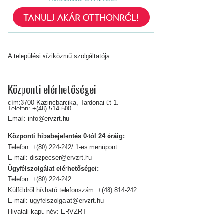
A települési víziközmű szolgáltatója
Központi elérhetőségei
cím:3700 Kazincbarcika, Tardonai út 1.
Telefon:
+(48) 514-500
Email:
info@ervzrt.hu
Központi hibabejelentés 0-tól 24 óráig:
Telefon:
+(80) 224-242/ 1-es menüpont
E-mail:
diszpecser@ervzrt.hu
Ügyfélszolgálat elérhetőségei:
Telefon:
+(80) 224-242
Külföldről hívható telefonszám:
+(48) 814-242
E-mail:
ugyfelszolgalat@ervzrt.hu
Hivatali kapu név: ERVZRT