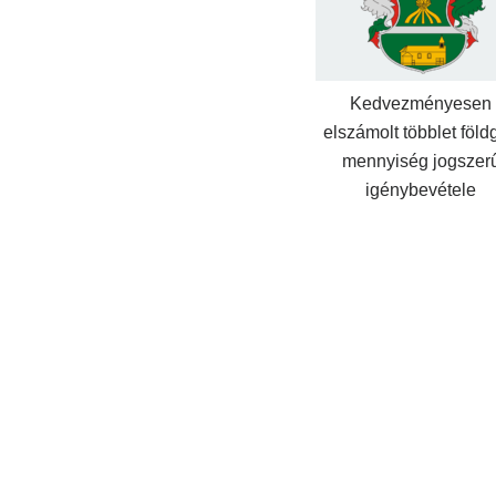
Kedvezményesen
elszámolt többlet föld
mennyiség jogszer
igénybevétele