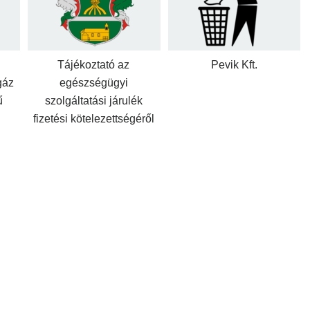
Tájékoztató az
Pevik Kft.
gáz
egészségügyi
ű
szolgáltatási járulék
fizetési kötelezettségéről