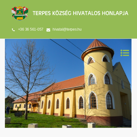
+36 36 561-057
hivatal@terpes.hu