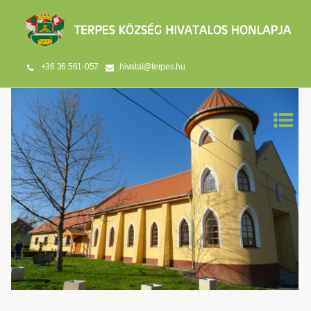
+36 36 561-057
hivatal@terpes.hu