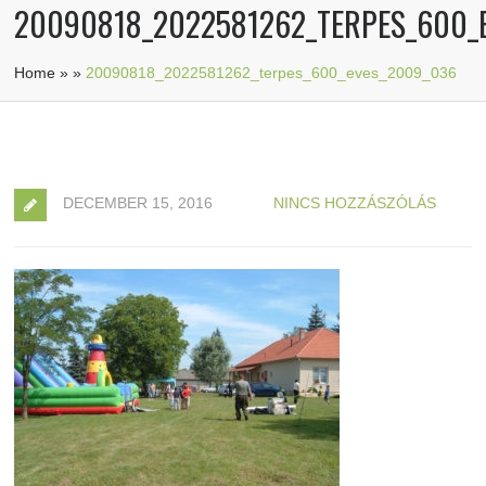
20090818_2022581262_TERPES_600_
Home
»
»
20090818_2022581262_terpes_600_eves_2009_036
DECEMBER 15, 2016
NINCS HOZZÁSZÓLÁS