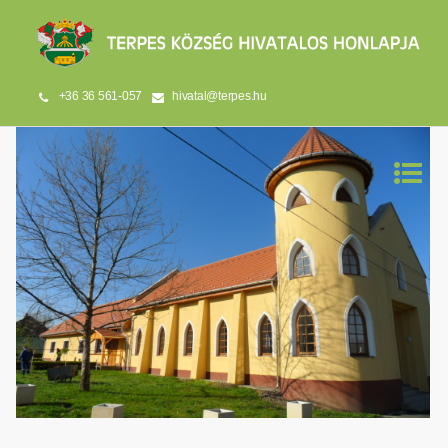
+36 36 561-057
hivatal@terpes.hu