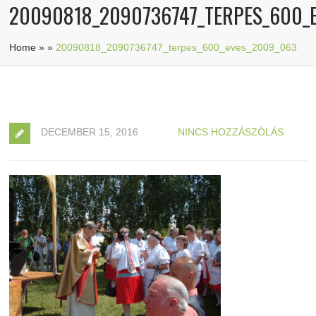
20090818_2090736747_TERPES_600_
Home
»
»
20090818_2090736747_terpes_600_eves_2009_063
DECEMBER 15, 2016
NINCS HOZZÁSZÓLÁS