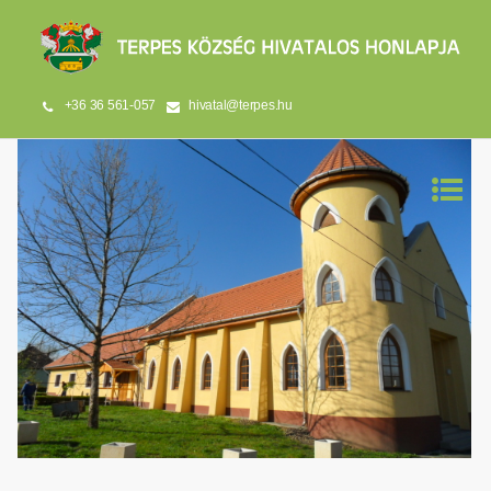
+36 36 561-057
hivatal@terpes.hu