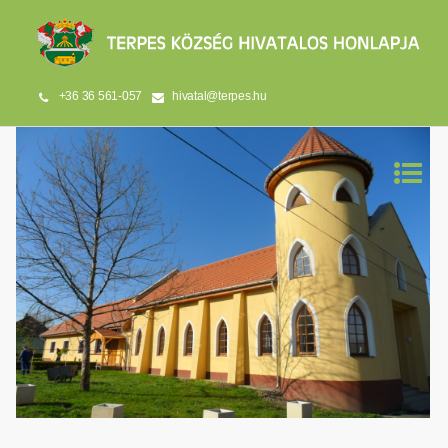
+36 36 561-057
hivatal@terpes.hu