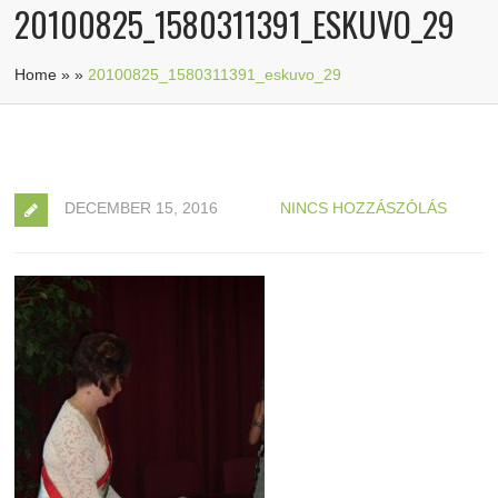
20100825_1580311391_ESKUVO_29
Home
»
»
20100825_1580311391_eskuvo_29
DECEMBER 15, 2016
NINCS HOZZÁSZÓLÁS