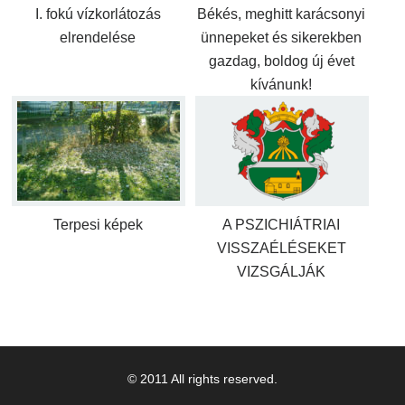
I. fokú vízkorlátozás
Békés, meghitt karácsonyi
elrendelése
ünnepeket és sikerekben
gazdag, boldog új évet
kívánunk!
Terpesi képek
A PSZICHIÁTRIAI
VISSZAÉLÉSEKET
VIZSGÁLJÁK
© 2011 All rights reserved.