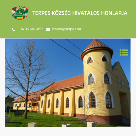
+36 36 561-057
hivatal@terpes.hu