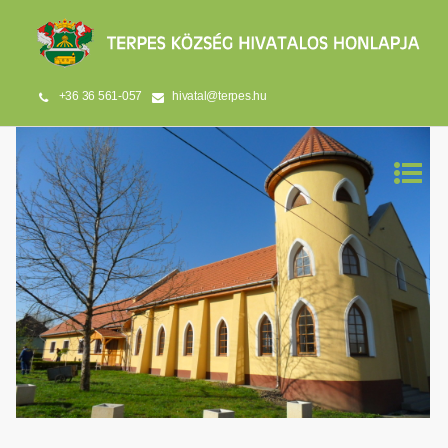
+36 36 561-057
hivatal@terpes.hu