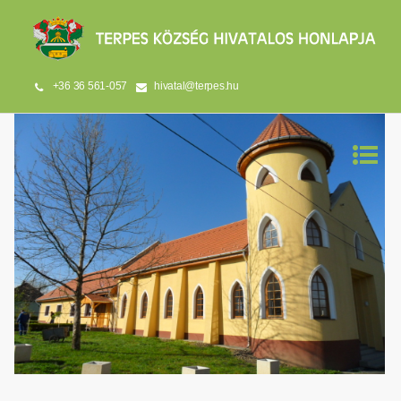
+36 36 561-057
hivatal@terpes.hu