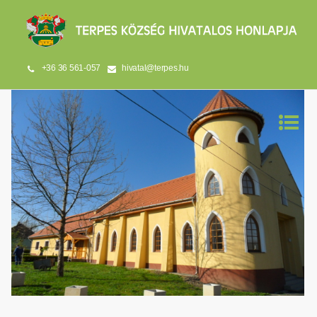
+36 36 561-057
hivatal@terpes.hu