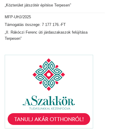
„Közterület játszótér építése Terpesen”
MFP-UHJ/2025
Támogatás összege: 7 177 176.-FT
„II. Rákóczi Ferenc úti járdaszakaszok felújítása
Terpesen”