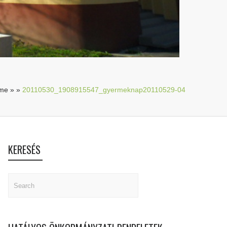
me
»
»
20110530_1908915547_gyermeknap20110529-04
KERESÉS