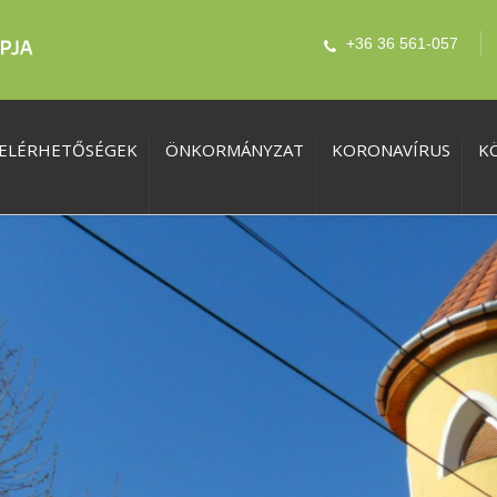
+36 36 561-057
ELÉRHETŐSÉGEK
ÖNKORMÁNYZAT
KORONAVÍRUS
K