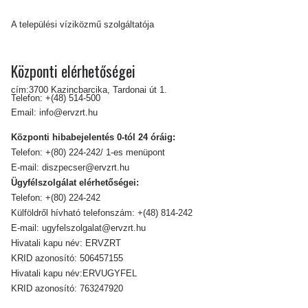
A települési víziközmű szolgáltatója
Központi elérhetőségei
cím:3700 Kazincbarcika, Tardonai út 1.
Telefon:
+(48) 514-500
Email:
info@ervzrt.hu
Központi hibabejelentés 0-tól 24 óráig:
Telefon:
+(80) 224-242/ 1-es menüpont
E-mail:
diszpecser@ervzrt.hu
Ügyfélszolgálat elérhetőségei:
Telefon:
+(80) 224-242
Külföldről hívható telefonszám:
+(48) 814-242
E-mail:
ugyfelszolgalat@ervzrt.hu
Hivatali kapu név: ERVZRT
KRID azonosító: 506457155
Hivatali kapu név:ERVUGYFEL
KRID azonosító: 763247920