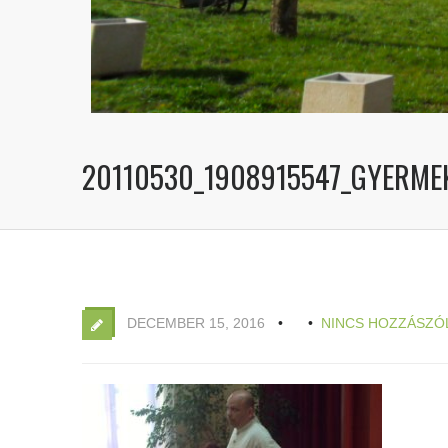
20110530_1908915547_GYERME
DECEMBER 15, 2016
NINCS HOZZÁSZÓ