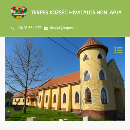
+36 36 561-057
hivatal@terpes.hu