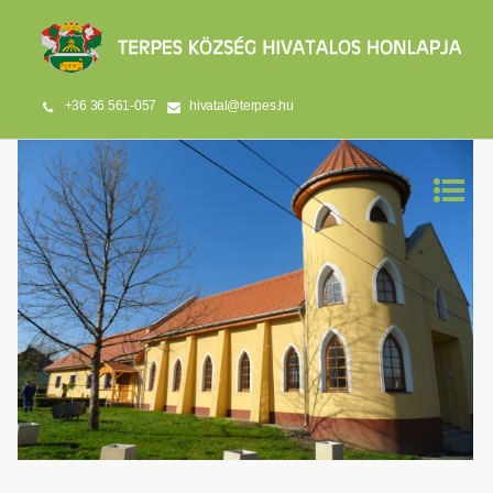
+36 36 561-057
hivatal@terpes.hu