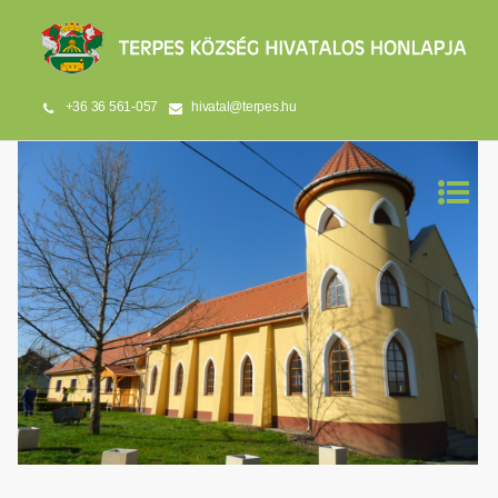
+36 36 561-057
hivatal@terpes.hu