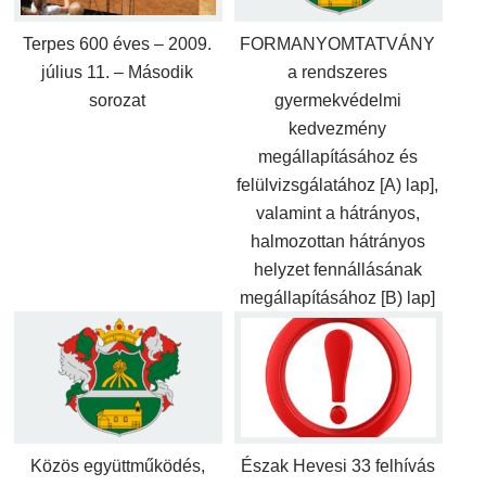
Terpes 600 éves – 2009.
FORMANYOMTATVÁNY
július 11. – Második
a rendszeres
sorozat
gyermekvédelmi
kedvezmény
megállapításához és
felülvizsgálatához [A) lap],
valamint a hátrányos,
halmozottan hátrányos
helyzet fennállásának
megállapításához [B) lap]
Közös együttműködés,
Észak Hevesi 33 felhívás