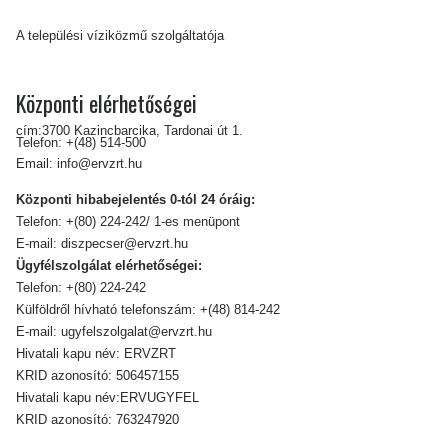
A települési víziközmű szolgáltatója
Központi elérhetőségei
cím:3700 Kazincbarcika, Tardonai út 1.
Telefon:
+(48) 514-500
Email:
info@ervzrt.hu
Központi hibabejelentés 0-tól 24 óráig:
Telefon:
+(80) 224-242/ 1-es menüpont
E-mail:
diszpecser@ervzrt.hu
Ügyfélszolgálat elérhetőségei:
Telefon:
+(80) 224-242
Külföldről hívható telefonszám:
+(48) 814-242
E-mail:
ugyfelszolgalat@ervzrt.hu
Hivatali kapu név: ERVZRT
KRID azonosító: 506457155
Hivatali kapu név:ERVUGYFEL
KRID azonosító: 763247920