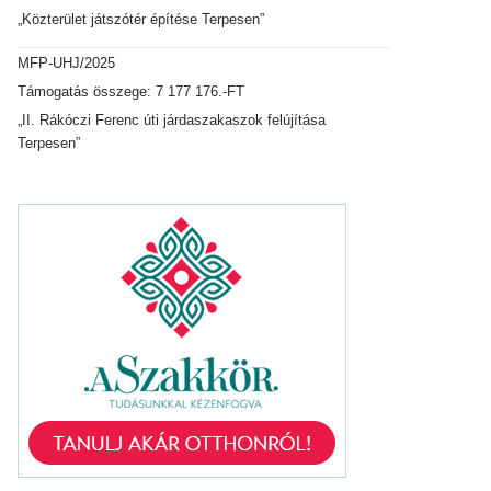
„Közterület játszótér építése Terpesen”
MFP-UHJ/2025
Támogatás összege: 7 177 176.-FT
„II. Rákóczi Ferenc úti járdaszakaszok felújítása
Terpesen”