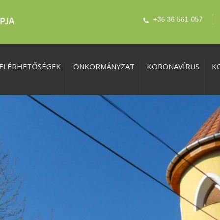
+36 36 561-057
ELÉRHETŐSÉGEK
ÖNKORMÁNYZAT
KORONAVÍRUS
K