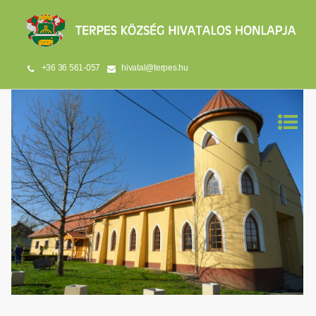
+36 36 561-057
hivatal@terpes.hu