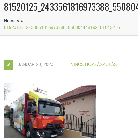
81520125_2433561816973388_55080
Home
»
»
81520125_2433561816973388_5508044481921810432_o
JANUÁR 20, 2020
NINCS HOZZÁSZÓLÁS