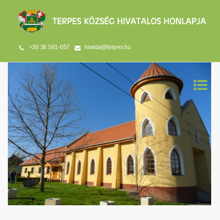
+36 36 561-057
hivatal@terpes.hu