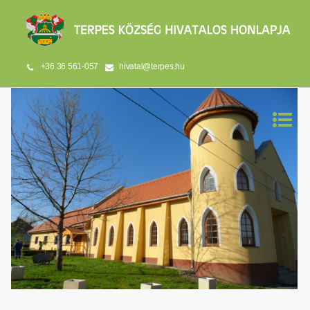
+36 36 561-057
hivatal@terpes.hu