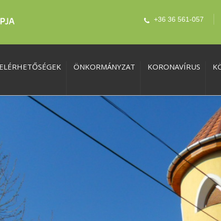
+36 36 561-057
ELÉRHETŐSÉGEK
ÖNKORMÁNYZAT
KORONAVÍRUS
K