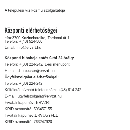
A települési víziközmű szolgáltatója
Központi elérhetőségei
cím:3700 Kazincbarcika, Tardonai út 1.
Telefon:
+(48) 514-500
Email:
info@ervzrt.hu
Központi hibabejelentés 0-tól 24 óráig:
Telefon:
+(80) 224-242/ 1-es menüpont
E-mail:
diszpecser@ervzrt.hu
Ügyfélszolgálat elérhetőségei:
Telefon:
+(80) 224-242
Külföldről hívható telefonszám:
+(48) 814-242
E-mail:
ugyfelszolgalat@ervzrt.hu
Hivatali kapu név: ERVZRT
KRID azonosító: 506457155
Hivatali kapu név:ERVUGYFEL
KRID azonosító: 763247920