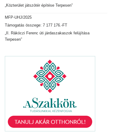
„Közterület játszótér építése Terpesen”
MFP-UHJ/2025
Támogatás összege: 7 177 176.-FT
„II. Rákóczi Ferenc úti járdaszakaszok felújítása
Terpesen”