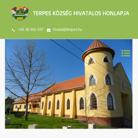
+36 36 561-057
hivatal@terpes.hu