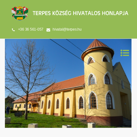
+36 36 561-057
hivatal@terpes.hu