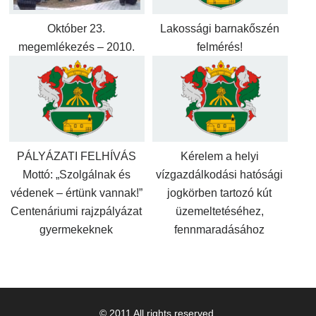
Október 23.
Lakossági barnakőszén
megemlékezés – 2010.
felmérés!
PÁLYÁZATI FELHÍVÁS
Kérelem a helyi
Mottó: „Szolgálnak és
vízgazdálkodási hatósági
védenek – értünk vannak!”
jogkörben tartozó kút
Centenáriumi rajzpályázat
üzemeltetéséhez,
gyermekeknek
fennmaradásához
© 2011 All rights reserved.