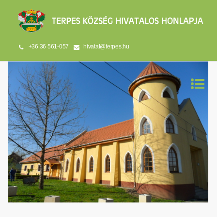
+36 36 561-057
hivatal@terpes.hu