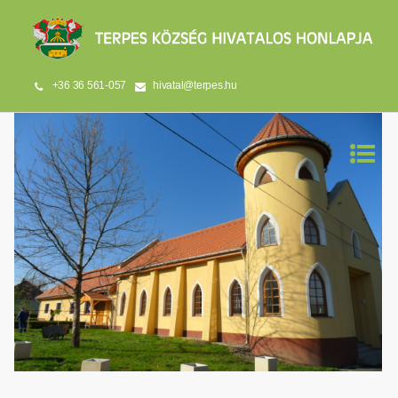
+36 36 561-057
hivatal@terpes.hu