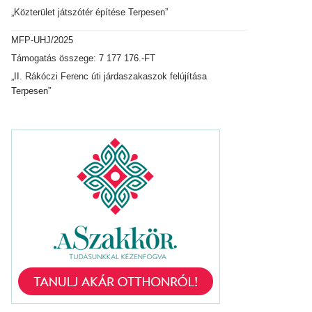
„Közterület játszótér építése Terpesen”
MFP-UHJ/2025
Támogatás összege: 7 177 176.-FT
„II. Rákóczi Ferenc úti járdaszakaszok felújítása
Terpesen”