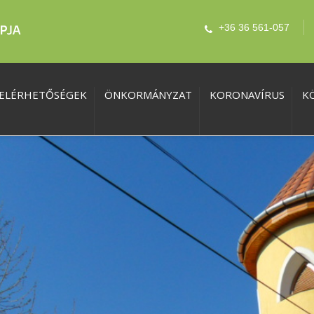
+36 36 561-057
ELÉRHETŐSÉGEK
ÖNKORMÁNYZAT
KORONAVÍRUS
K