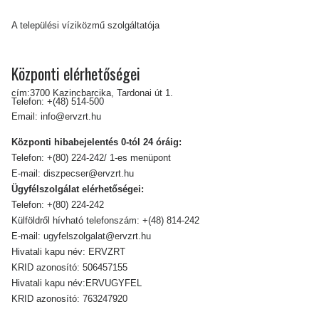
A települési víziközmű szolgáltatója
Központi elérhetőségei
cím:3700 Kazincbarcika, Tardonai út 1.
Telefon:
+(48) 514-500
Email:
info@ervzrt.hu
Központi hibabejelentés 0-tól 24 óráig:
Telefon:
+(80) 224-242/ 1-es menüpont
E-mail:
diszpecser@ervzrt.hu
Ügyfélszolgálat elérhetőségei:
Telefon:
+(80) 224-242
Külföldről hívható telefonszám:
+(48) 814-242
E-mail:
ugyfelszolgalat@ervzrt.hu
Hivatali kapu név: ERVZRT
KRID azonosító: 506457155
Hivatali kapu név:ERVUGYFEL
KRID azonosító: 763247920