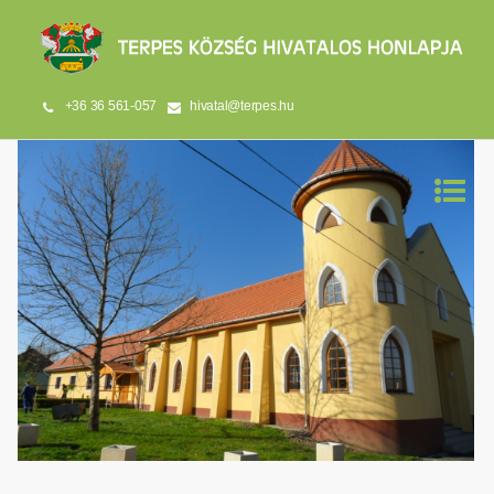
+36 36 561-057
hivatal@terpes.hu