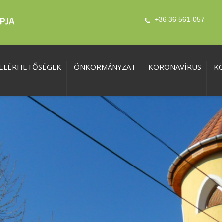
+36 36 561-057
ELÉRHETŐSÉGEK
ÖNKORMÁNYZAT
KORONAVÍRUS
K