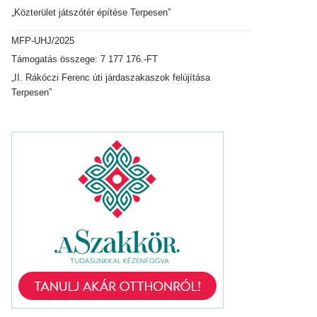
„Közterület játszótér építése Terpesen”
MFP-UHJ/2025
Támogatás összege: 7 177 176.-FT
„II. Rákóczi Ferenc úti járdaszakaszok felújítása
Terpesen”