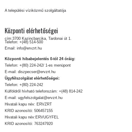
A települési víziközmű szolgáltatója
Központi elérhetőségei
cím:3700 Kazincbarcika, Tardonai út 1.
Telefon:
+(48) 514-500
Email:
info@ervzrt.hu
Központi hibabejelentés 0-tól 24 óráig:
Telefon:
+(80) 224-242/ 1-es menüpont
E-mail:
diszpecser@ervzrt.hu
Ügyfélszolgálat elérhetőségei:
Telefon:
+(80) 224-242
Külföldről hívható telefonszám:
+(48) 814-242
E-mail:
ugyfelszolgalat@ervzrt.hu
Hivatali kapu név: ERVZRT
KRID azonosító: 506457155
Hivatali kapu név:ERVUGYFEL
KRID azonosító: 763247920