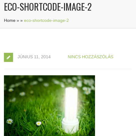
ECO-SHORTCODE-IMAGE-2
Home
»
»
eco-shortcode-image-2
JÚNIUS 11, 2014
NINCS HOZZÁSZÓLÁS