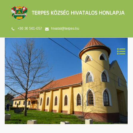
+36 36 561-057
hivatal@terpes.hu