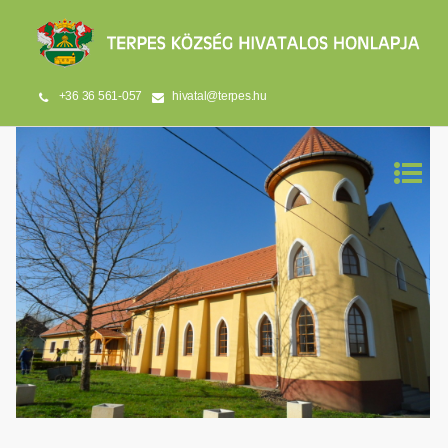
+36 36 561-057
hivatal@terpes.hu