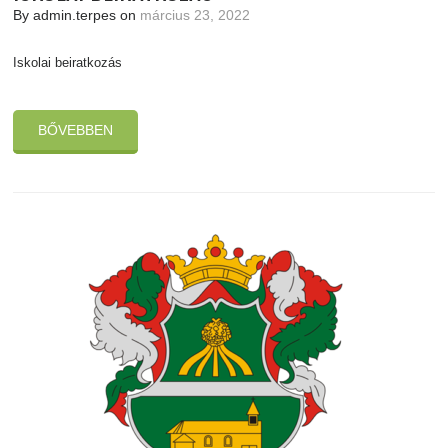
By admin.terpes on
március 23, 2022
Iskolai beiratkozás
BŐVEBBEN