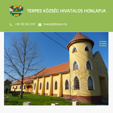
+36 36 561-057
hivatal@terpes.hu