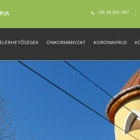
+36 36 561-057
ELÉRHETŐSÉGEK
ÖNKORMÁNYZAT
KORONAVÍRUS
K