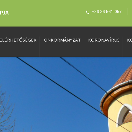
+36 36 561-057
ELÉRHETŐSÉGEK
ÖNKORMÁNYZAT
KORONAVÍRUS
K