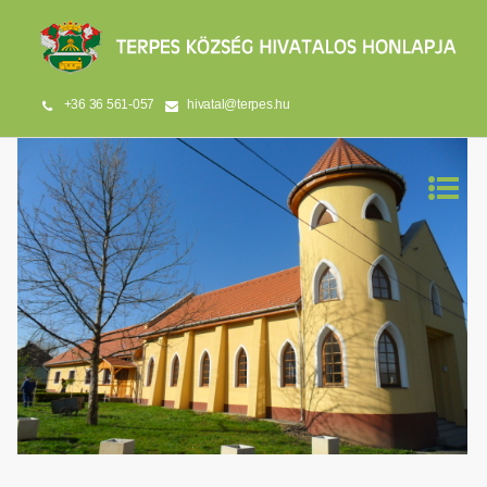
+36 36 561-057
hivatal@terpes.hu