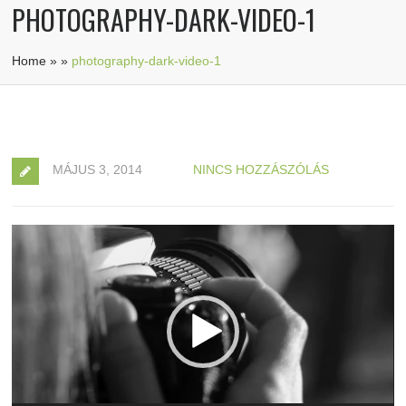
PHOTOGRAPHY-DARK-VIDEO-1
Home
»
»
photography-dark-video-1
MÁJUS 3, 2014
NINCS HOZZÁSZÓLÁS
Videólejátszó