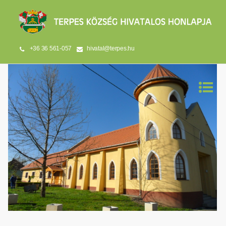
+36 36 561-057
hivatal@terpes.hu