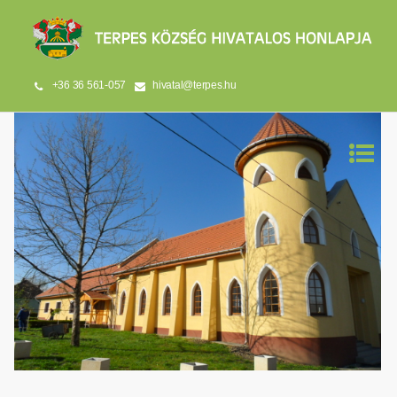
+36 36 561-057
hivatal@terpes.hu