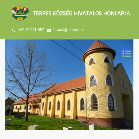
+36 36 561-057
hivatal@terpes.hu