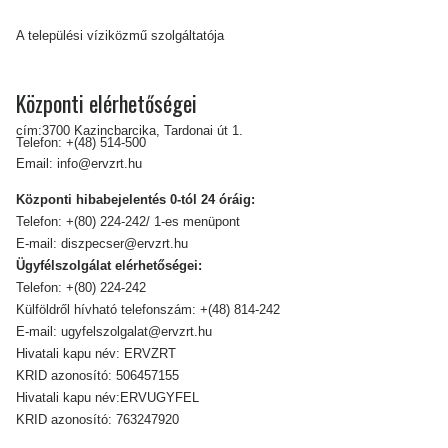
A települési víziközmű szolgáltatója
Központi elérhetőségei
cím:3700 Kazincbarcika, Tardonai út 1.
Telefon:
+(48) 514-500
Email:
info@ervzrt.hu
Központi hibabejelentés 0-tól 24 óráig:
Telefon:
+(80) 224-242/ 1-es menüpont
E-mail:
diszpecser@ervzrt.hu
Ügyfélszolgálat elérhetőségei:
Telefon:
+(80) 224-242
Külföldről hívható telefonszám:
+(48) 814-242
E-mail:
ugyfelszolgalat@ervzrt.hu
Hivatali kapu név: ERVZRT
KRID azonosító: 506457155
Hivatali kapu név:ERVUGYFEL
KRID azonosító: 763247920