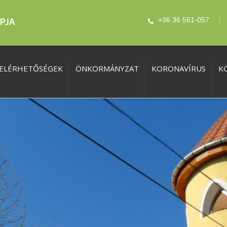
+36 36 561-057
ELÉRHETŐSÉGEK
ÖNKORMÁNYZAT
KORONAVÍRUS
K