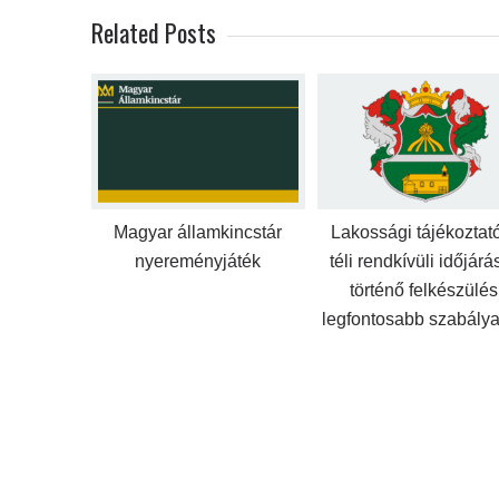
Related Posts
Magyar államkincstár
Lakossági tájékoztat
nyereményjáték
téli rendkívüli időjárá
történő felkészülés
legfontosabb szabálya