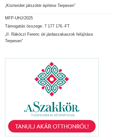
„Közterület játszótér építése Terpesen”
MFP-UHJ/2025
Támogatás összege: 7 177 176.-FT
„II. Rákóczi Ferenc úti járdaszakaszok felújítása
Terpesen”