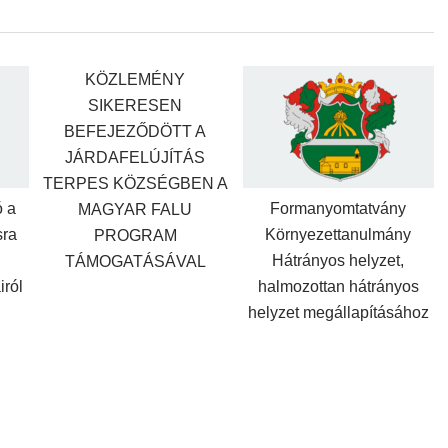
KÖZLEMÉNY
SIKERESEN
BEFEJEZŐDÖTT A
JÁRDAFELÚJÍTÁS
TERPES KÖZSÉGBEN A
ó a
Formanyomtatvány
MAGYAR FALU
sra
Környezettanulmány
PROGRAM
Hátrányos helyzet,
TÁMOGATÁSÁVAL
iról
halmozottan hátrányos
helyzet megállapításához