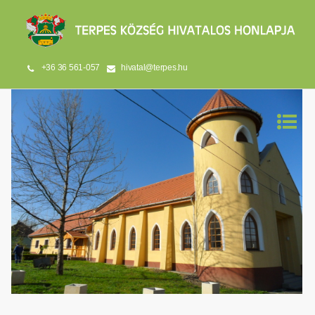
+36 36 561-057
hivatal@terpes.hu