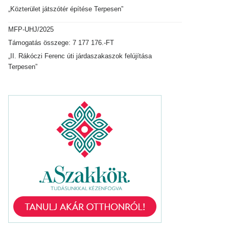
„Közterület játszótér építése Terpesen”
MFP-UHJ/2025
Támogatás összege: 7 177 176.-FT
„II. Rákóczi Ferenc úti járdaszakaszok felújítása
Terpesen”