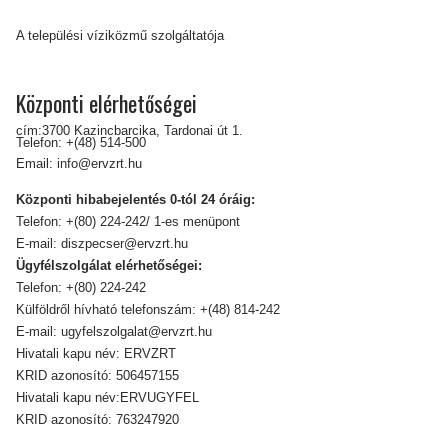
A települési víziközmű szolgáltatója
Központi elérhetőségei
cím:3700 Kazincbarcika, Tardonai út 1.
Telefon:
+(48) 514-500
Email:
info@ervzrt.hu
Központi hibabejelentés 0-tól 24 óráig:
Telefon:
+(80) 224-242/ 1-es menüpont
E-mail:
diszpecser@ervzrt.hu
Ügyfélszolgálat elérhetőségei:
Telefon:
+(80) 224-242
Külföldről hívható telefonszám:
+(48) 814-242
E-mail:
ugyfelszolgalat@ervzrt.hu
Hivatali kapu név: ERVZRT
KRID azonosító: 506457155
Hivatali kapu név:ERVUGYFEL
KRID azonosító: 763247920