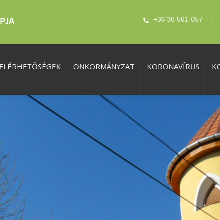
+36 36 561-057
ELÉRHETŐSÉGEK
ÖNKORMÁNYZAT
KORONAVÍRUS
K