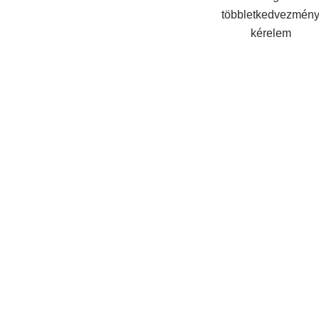
többletkedvezmén
kérelem