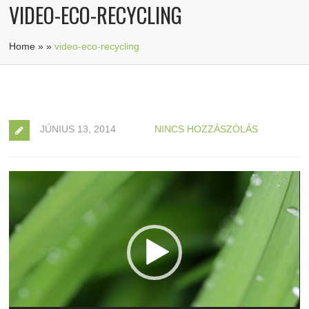
VIDEO-ECO-RECYCLING
Home
»
»
video-eco-recycling
JÚNIUS 13, 2014
NINCS HOZZÁSZÓLÁS
Videólejátszó