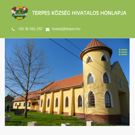
+36 36 561-057
hivatal@terpes.hu