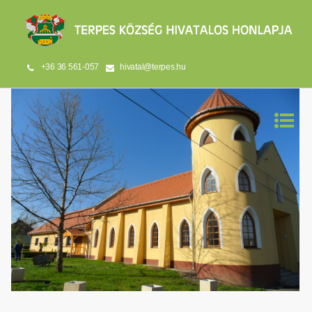
+36 36 561-057
hivatal@terpes.hu