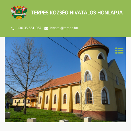
+36 36 561-057
hivatal@terpes.hu