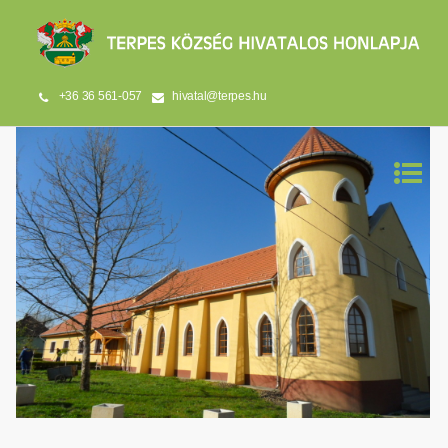
+36 36 561-057
hivatal@terpes.hu