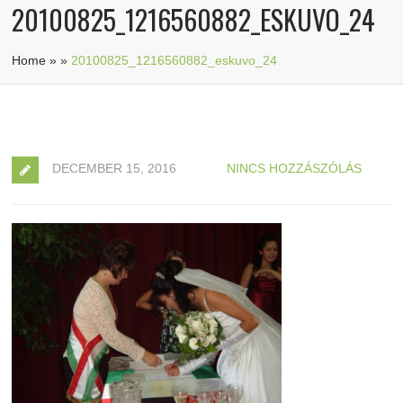
20100825_1216560882_ESKUVO_24
Home
»
»
20100825_1216560882_eskuvo_24
DECEMBER 15, 2016
NINCS HOZZÁSZÓLÁS