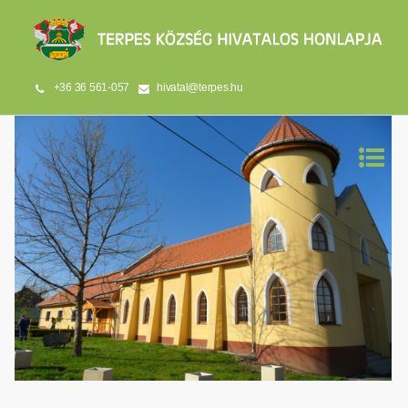
+36 36 561-057
hivatal@terpes.hu