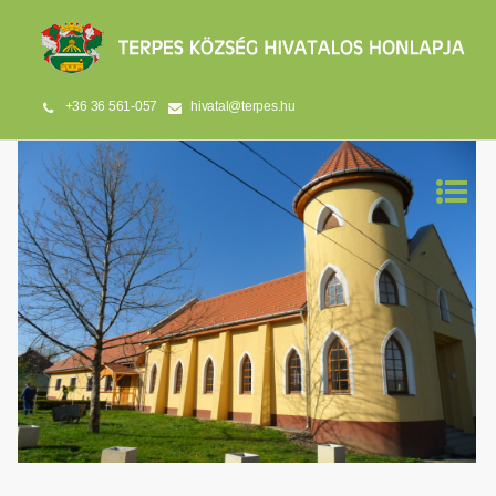
+36 36 561-057
hivatal@terpes.hu