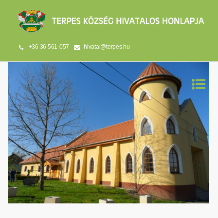
+36 36 561-057
hivatal@terpes.hu