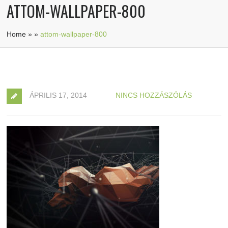
ATTOM-WALLPAPER-800
Home
»
»
attom-wallpaper-800
ÁPRILIS 17, 2014
NINCS HOZZÁSZÓLÁS