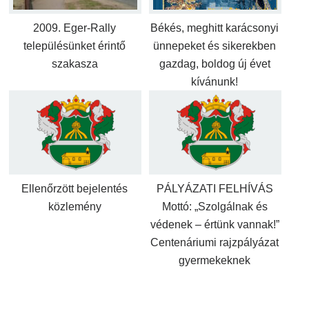
2009. Eger-Rally
Békés, meghitt karácsonyi
településünket érintő
ünnepeket és sikerekben
szakasza
gazdag, boldog új évet
kívánunk!
Ellenőrzött bejelentés
PÁLYÁZATI FELHÍVÁS
közlemény
Mottó: „Szolgálnak és
védenek – értünk vannak!”
Centenáriumi rajzpályázat
gyermekeknek